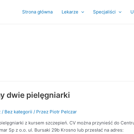
Strona główna
Lekarze
Specjaliści
U
y dwie pielęgniarki
z
/
Bez kategorii
/ Przez
Piotr Pelczar
pielęgniarki z kursem szczepień. CV można przynieść do Cent
 Sp z o.o. ul. Bursaki 29b Krosno lub przesłać na adres: