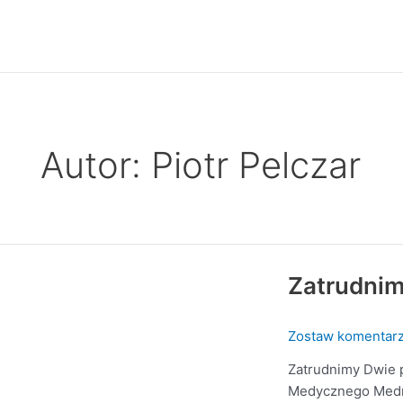
Przejdź
do
treści
Autor: Piotr Pelczar
Zatrudnim
Zatrudnimy
dwie
pielęgniarki
Zostaw komentar
Zatrudnimy Dwie 
Medycznego Medmar