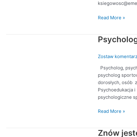
ksiegowosc@eme
Read More »
Psycholo
Psycholog
Magdalena
Gazda
Zostaw komentar
Psycholog, psycho
psycholog sportow
dorosłych, osób z
Psychoedukacja i 
psychologiczne s
Read More »
Znów jest
Znów