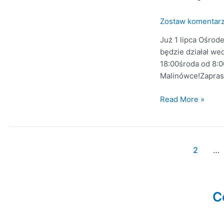
jesteśmy
dla
Zostaw komentar
Was
otwarci!
Już 1 lipca Ośro
będzie działał w
18:00środa od 8:0
Malinówce!Zapra
Read More »
1
2
…
C